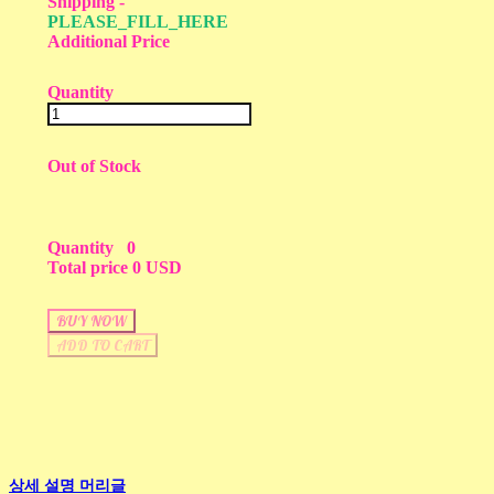
Shipping
-
PLEASE_FILL_HERE
Additional Price
Quantity
Out of Stock
Quantity
0
Total price
0 USD
BUY NOW
ADD TO CART
상세 설명 머리글