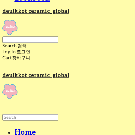
deulkkot ceramic_global
Search
검색
Log In
로그인
Cart
장바구니
deulkkot ceramic_global
Home