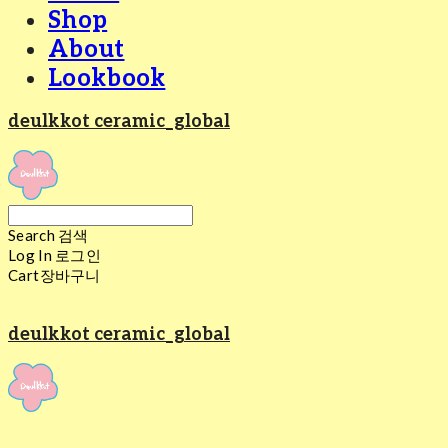
Shop
About
Lookbook
deulkkot ceramic_global
Search
검색
Log In
로그인
Cart
장바구니
deulkkot ceramic_global