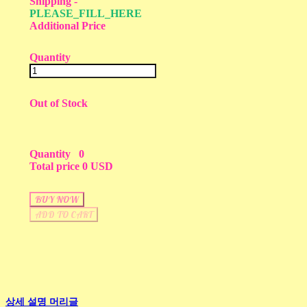
Shipping
-
PLEASE_FILL_HERE
Additional Price
Quantity
Out of Stock
Quantity
0
Total price
0 USD
BUY NOW
ADD TO CART
상세 설명 머리글