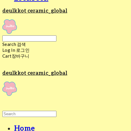
deulkkot ceramic_global
Search
검색
Log In
로그인
Cart
장바구니
deulkkot ceramic_global
Home