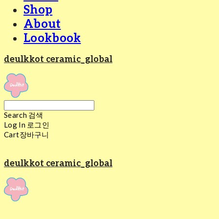
Shop
About
Lookbook
deulkkot ceramic_global
Search
검색
Log In
로그인
Cart
장바구니
deulkkot ceramic_global