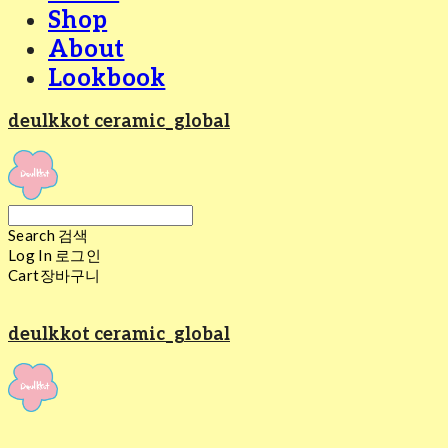
Shop
About
Lookbook
deulkkot ceramic_global
Search
검색
Log In
로그인
Cart
장바구니
deulkkot ceramic_global