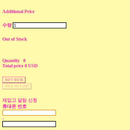
Additional Price
수량
Out of Stock
Quantity
0
Total price
0 USD
BUY NOW
ADD TO CART
재입고 알림 신청
휴대폰 번호
-
-