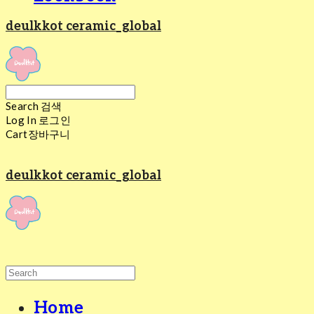
deulkkot ceramic_global
Search
검색
Log In
로그인
Cart
장바구니
deulkkot ceramic_global
Home